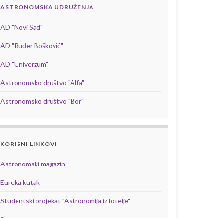
ASTRONOMSKA UDRUŽENJA
AD "Novi Sad"
AD "Ruđer Bošković"
AD "Univerzum"
Astronomsko društvo "Alfa"
Astronomsko društvo "Bor"
KORISNI LINKOVI
Astronomski magazin
Eureka kutak
Studentski projekat "Astronomija iz fotelje"