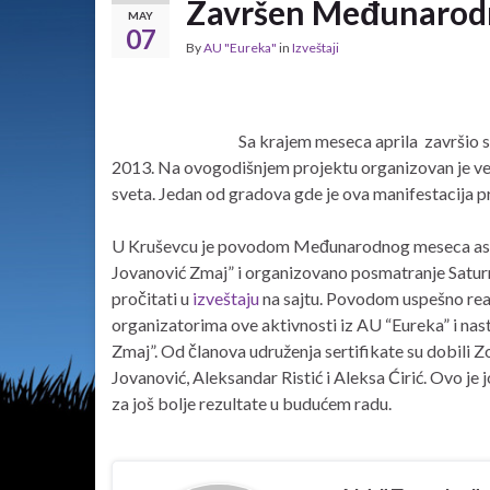
Završen Međunarodn
MAY
07
By
AU "Eureka"
in
Izveštaji
Sa krajem meseca aprila završio 
2013. Na ovogodišnjem projektu organizovan je vel
sveta. Jedan od gradova gde je ova manifestacija pr
U Kruševcu je povodom Međunarodnog meseca astr
Jovanović Zmaj” i organizovano posmatranje Saturna
pročitati u
izveštaju
na sajtu. Povodom uspešno reali
organizatorima ove aktivnosti iz AU “Eureka” i na
Zmaj”. Od članova udruženja sertifikate su dobili 
Jovanović, Aleksandar Ristić i Aleksa Ćirić. Ovo je
za još bolje rezultate u budućem radu.