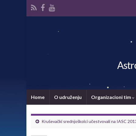
Astr
Home
O udruženju
Organizacioni tim
Kruševački srednjoškolci učestvovali na IASC 201