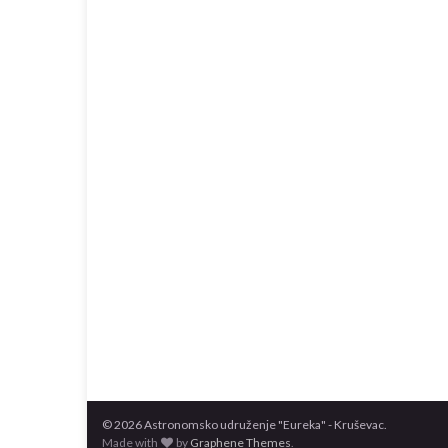
© 2026 Astronomsko udruženje "Eureka" - Kruševac.
Made with
by
Graphene Themes
.