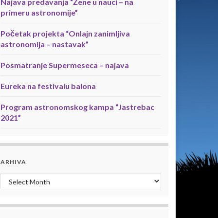
Najava predavanja “Žene u nauci – na
primeru astronomije”
Početak projekta “Onlajn zanimljiva
astronomija – nastavak”
Posmatranje Supermeseca – najava
Eureka na festivalu balona
Program astronomskog kampa “Jastrebac
2021”
ARHIVA
Arhiva