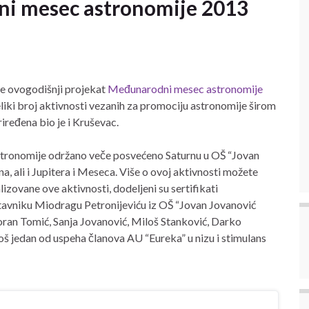
i mesec astronomije 2013
se ovogodišnji projekat
Međunarodni mesec astronomije
iki broj aktivnosti vezanih za promociju astronomije širom
iređena bio je i Kruševac.
onomije održano veče posvećeno Saturnu u OŠ “Jovan
, ali i Jupitera i Meseca. Više o ovoj aktivnosti možete
zovane ove aktivnosti, dodeljeni su sertifikati
stavniku Miodragu Petronijeviću iz OŠ “Jovan Jovanović
Zoran Tomić, Sanja Jovanović, Miloš Stanković, Darko
 još jedan od uspeha članova AU “Eureka” u nizu i stimulans