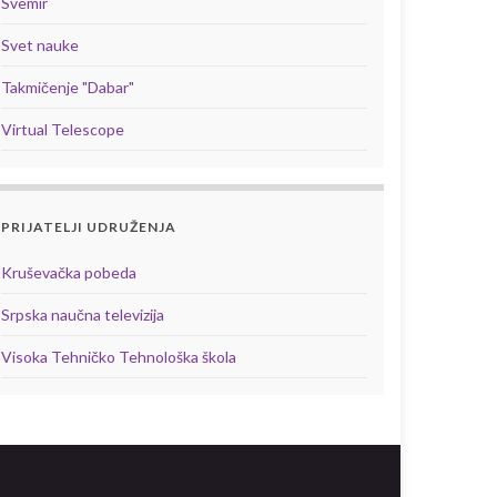
Svemir
Svet nauke
Takmičenje "Dabar"
Virtual Telescope
PRIJATELJI UDRUŽENJA
Kruševačka pobeda
Srpska naučna televizija
Visoka Tehničko Tehnološka škola