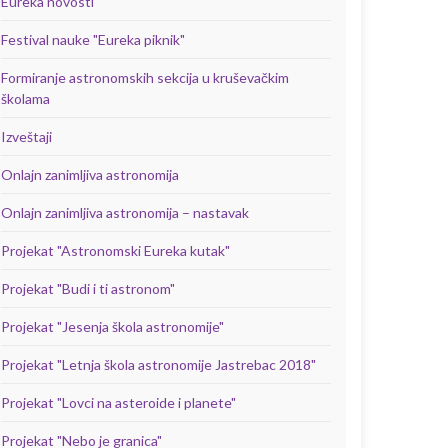
Eureka novosti
Festival nauke "Eureka piknik"
Formiranje astronomskih sekcija u kruševačkim
školama
Izveštaji
Onlajn zanimljiva astronomija
Onlajn zanimljiva astronomija – nastavak
Projekat "Astronomski Eureka kutak"
Projekat "Budi i ti astronom"
Projekat "Jesenja škola astronomije"
Projekat "Letnja škola astronomije Jastrebac 2018"
Projekat "Lovci na asteroide i planete"
Projekat "Nebo je granica"