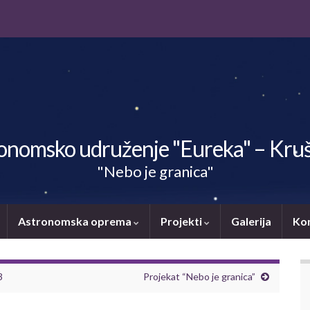
onomsko udruženje "Eureka" – Kru
"Nebo je granica"
Astronomska oprema
Projekti
Galerija
Ko
3
Projekat “Nebo je granica”