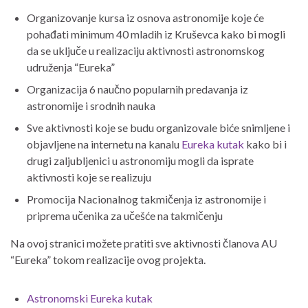
Organizovanje kursa iz osnova astronomije koje će
pohađati minimum 40 mladih iz Kruševca kako bi mogli
da se uključe u realizaciju aktivnosti astronomskog
udruženja “Eureka”
Organizacija 6 naučno popularnih predavanja iz
astronomije i srodnih nauka
Sve aktivnosti koje se budu organizovale biće snimljene i
objavljene na internetu na kanalu
Eureka kutak
kako bi i
drugi zaljubljenici u astronomiju mogli da isprate
aktivnosti koje se realizuju
Promocija Nacionalnog takmičenja iz astronomije i
priprema učenika za učešće na takmičenju
Na ovoj stranici možete pratiti sve aktivnosti članova AU
“Eureka” tokom realizacije ovog projekta.
Astronomski Eureka kutak