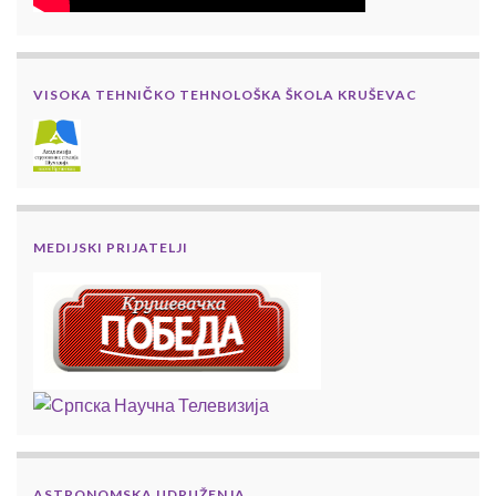
VISOKA TEHNIČKO TEHNOLOŠKA ŠKOLA KRUŠEVAC
MEDIJSKI PRIJATELJI
ASTRONOMSKA UDRUŽENJA