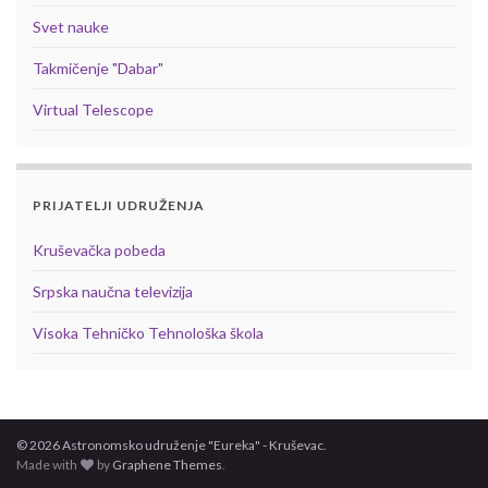
Svet nauke
Takmičenje "Dabar"
Virtual Telescope
PRIJATELJI UDRUŽENJA
Kruševačka pobeda
Srpska naučna televizija
Visoka Tehničko Tehnološka škola
© 2026 Astronomsko udruženje "Eureka" - Kruševac.
Made with
by
Graphene Themes
.