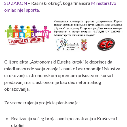
SU ZAKON
– Rasinski okrug”, koga finansira
Ministarstvo
omladinje i sporta
.
Cilj projekta „Astronomski Eureka kutsk“ je doprinos da
mladi unaprede svoja znanja iz nauke i astronomije i iskustva
u rukovanju astronomskom opremom prisustvom kursu i
predavanjima iz astronomije kao deo neformalnog
obrazovanja.
Za vreme trajanja projekta planirana je:
Realizacija većeg broja javnih posmatranja u Kruševcu i
okolini