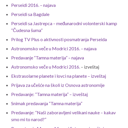
Perseidi 2016. – najava
Perseidi sa Bagdale
Perseidi sa Jastrepca – međunarodni volonterski kamp
“Čudesna šuma”
Prilog TV Plus o aktivnosti posmatranja Perseida
Astronomsko veče u Modrici 2016. – najava
Predavanje “Tamna materija” – najava
Astronomsko veče u Modrici 2016.
– izveštaj
Ekstrasolarne planete i lovci na planete – izveštaj
Prijava za učešće na školi iz Osnova astronomije
Predavanje: “Tamna materija” – izveštaj
Snimak predavanja “Tamna materija”
Predavanje: “Naši zaboravljeni velikani nauke – kakav
smo mi to narod?”