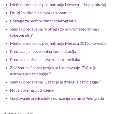
Međunarodna noć posmatranja Meseca – drugi pokušaj
Drugi čas škole osnova astronomije
Potraga za meteoritima i solarografija
Snimak predavanja “Potraga za mikrometeoritima i
solarografija”
Međunarodna noć posmatranja Meseca 2016. – izveštaj
Predavanje: Neverbalna komunikacija
Predavanje: Sunce – zvezda iz komšiluka
Završna svečanost projekta i predavanje “Zašto je
astrologija astrolagija?”
Snimak predavanja “Zašto je astrologija astrolagija?”
Nova oprema u udruženju
Gostovanje predsednika udruženja u emisiji Puls grada
IN THIS SECTION