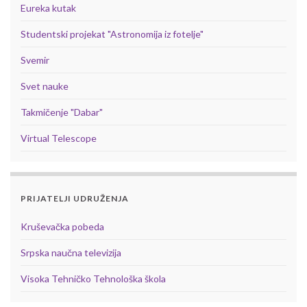
Eureka kutak
Studentski projekat "Astronomija iz fotelje"
Svemir
Svet nauke
Takmičenje "Dabar"
Virtual Telescope
PRIJATELJI UDRUŽENJA
Kruševačka pobeda
Srpska naučna televizija
Visoka Tehničko Tehnološka škola