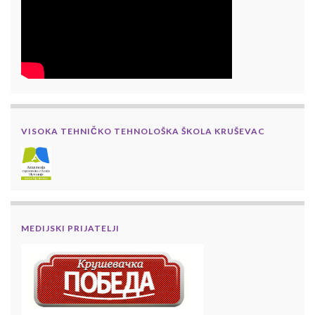
VISOKA TEHNIČKO TEHNOLOŠKA ŠKOLA KRUŠEVAC
MEDIJSKI PRIJATELJI