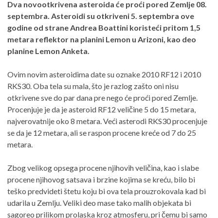
Dva novootkrivena asteroida će proći pored Zemlje 08.
septembra. Asteroidi su otkriveni 5. septembra ove
godine od strane Andrea Boattini koristeći pritom 1,5
metara reflektor na planini Lemon u Arizoni, kao deo
planine Lemon Anketa.
Ovim novim asteroidima date su oznake 2010 RF12 i 2010
RKS30. Oba tela su mala, što je razlog zašto oni nisu
otkrivene sve do par dana pre nego će proći pored Zemlje.
Procenjuje je da je asteroid RF12 veličine 5 do 15 metara,
najverovatnije oko 8 metara. Veći asterodi RKS30 procenjuje
se da je 12 metara, ali se raspon procene kreće od 7 do 25
metara.
Zbog velikog opsega procene njihovih veličina, kao i slabe
procene njihovog satsava i brzine kojima se kreću, bilo bi
teško predvideti štetu koju bi ova tela prouzrokovala kad bi
udarila u Zemlju. Veliki deo mase tako malih objekata bi
sagoreo prilikom prolaska kroz atmosferu, pri čemu bi samo