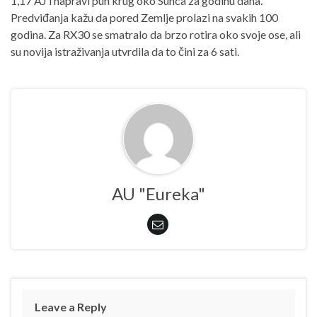
1,17 AJ i napravi pun krug oko Sunca za godinu dana.
Predviđanja kažu da pored Zemlje prolazi na svakih 100
godina. Za RX30 se smatralo da brzo rotira oko svoje ose, ali
su novija istraživanja utvrdila da to čini za 6 sati.
AU "Eureka"
Leave a Reply