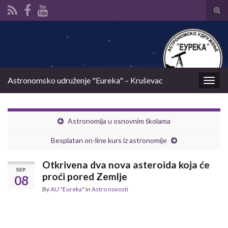
Tog
sear
Search for:
for
Astronomsko udruženje "Eureka" – Kruševac
Togg
navig
Astronomija u osnovnim školama
Besplatan on-line kurs iz astronomije
Otkrivena dva nova asteroida koja će
SEP
proći pored Zemlje
08
By
AU "Eureka"
in
Astro novosti