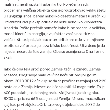
mali fragmenti opstali i udarili u tlo. Poređenja radi,
procenjena veličina objekta koji je prouzrokovao veliku štetu
u Tunguziji iznosi barem nekoliko desetina metara u prečniku
u trenutku kad je eksplodiralo na nebu nekoliko kilometara
iznad tla. Pošto prečnik pomaže kako bi se procenila veličina,
masa i kinetička energija, ovaj faktor značajno utiče na
veličinu štete. Ipak, iako su asteroidi skoro otkriveni, njihove
orbite su već procenjene za blisku budućnost. Utvrđeno je da
ni jedan neće udariti u Zemlju. Oba su ocenjena sa 0 na Torino
skali.
Iako će oba tela proći pored Zemlje, tačnije između Zemlje i
Meseca, zbog svoje male veličine neće biti vidljivi golim
okom. 2010 RF12 očekuje se da će proći na rastojanju od 21%
rastojanja Zemlja-Mesec, dok će sjaj biti 14 magnitude. To je
600 puta slabije od donjeg praka vidljivosti ljudskog oka.
RX30 će prići na 66% udaljenosti Zemlja-Mesec. Imaće sličan
sjaj kao prvi objekat. Orbita prvog objekta ide od 0,82 do