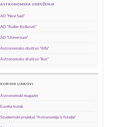
ASTRONOMSKA UDRUŽENJA
AD "Novi Sad"
AD "Ruđer Bošković"
AD "Univerzum"
Astronomsko društvo "Alfa"
Astronomsko društvo "Bor"
KORISNI LINKOVI
Astronomski magazin
Eureka kutak
Studentski projekat "Astronomija iz fotelje"