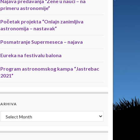
Najava predavanja “Žene u nauci – na
primeru astronomije”
Početak projekta “Onlajn zanimljiva
astronomija – nastavak”
Posmatranje Supermeseca – najava
Eureka na festivalu balona
Program astronomskog kampa “Jastrebac
2021”
ARHIVA
Arhiva