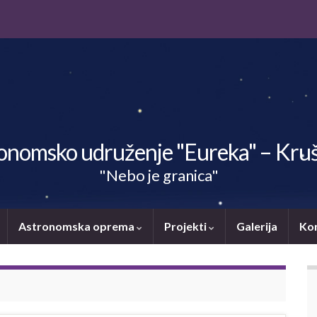
onomsko udruženje "Eureka" – Kru
"Nebo je granica"
Astronomska oprema
Projekti
Galerija
Ko