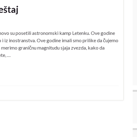
eštaj
novo su posetili astronomski kamp Letenku. Ove godine
 i iz inostranstva. Ove godine imali smo prilike da čujemo
a merimo graničnu magnitudu sjaja zvezda, kako da
te, …