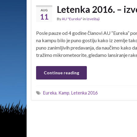
Letenka 2016. – izv
AUG
11
By
AU "Eureka"
in
Izveštaji
Posle pauze od 4 godine članovi AU “Eureka” po
na kampu bilo je puno gostiju kako iz zemlje tako
puno zanimljivih predavanja, da naučimo kako d
tražimo mikrometeorite, gledamo lansiranje rake
Continue reading
Eureka
,
Kamp
,
Letenka 2016