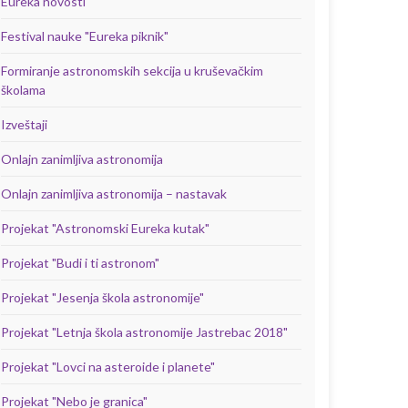
Eureka novosti
Festival nauke "Eureka piknik"
Formiranje astronomskih sekcija u kruševačkim
školama
Izveštaji
Onlajn zanimljiva astronomija
Onlajn zanimljiva astronomija – nastavak
Projekat "Astronomski Eureka kutak"
Projekat "Budi i ti astronom"
Projekat "Jesenja škola astronomije"
Projekat "Letnja škola astronomije Jastrebac 2018"
Projekat "Lovci na asteroide i planete"
Projekat "Nebo je granica"