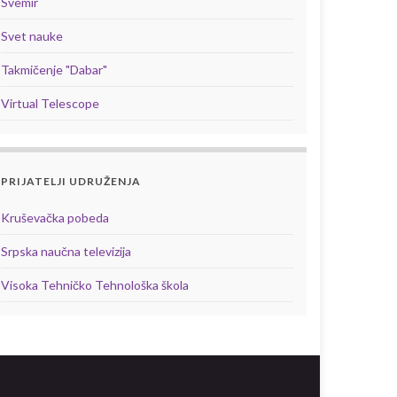
Svemir
Svet nauke
Takmičenje "Dabar"
Virtual Telescope
PRIJATELJI UDRUŽENJA
Kruševačka pobeda
Srpska naučna televizija
Visoka Tehničko Tehnološka škola