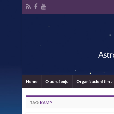
Astr
Home
O udruženju
Organizacioni tim
TAG:
KAMP