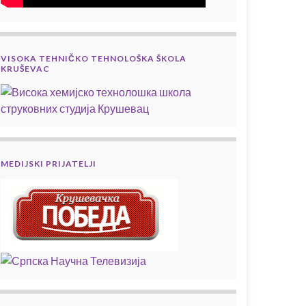
VISOKA TEHNIČKO TEHNOLOŠKA ŠKOLA
KRUŠEVAC
MEDIJSKI PRIJATELJI