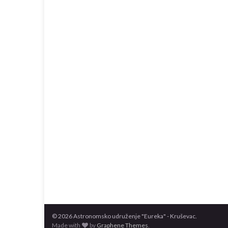
© 2026 Astronomsko udruženje "Eureka" - Kruševac.
Made with
by
Graphene Themes
.