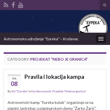
Tog
sear
Search for:
for
Astronomsko udruženje "Eureka" – Kruševac
Togg
navig
CATEGORY:
PROJEKAT “NEBO JE GRANICA”
Pravila i lokacija kampa
JUL
08
By
AU "Eureka"
in
Eureka novosti
,
Projekat "Nebo je granica"
Astronomski kamp “Eureka kutak” organizuje se na
planini Jastrebac u planinarskom domu “Žarko Žarić”.