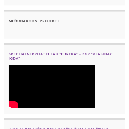
MEĐUNARODNI PROJEKTI
SPECIJALNI PRIJATELJ AU “EUREKA” – ZGR “VLASINAC
IGDA”