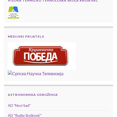
VISOKA TEHNIČKO TEHNOLOŠKA ŠKOLA KRUŠEVAC
MEDIJSKI PRIJATELJI
ASTRONOMSKA UDRUŽENJA
AD "Novi Sad"
AD "Ruđer Bošković"