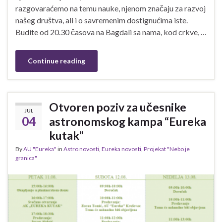
razgovaraćemo na temu nauke, njenom značaju za razvoj
našeg društva, ali i o savremenim dostignućima iste.
Budite od 20.30 časova na Bagdali sa nama, kod crkve, …
Continue reading
Otvoren poziv za učesnike
JUL
04
astronomskog kampa “Eureka
kutak”
By
AU "Eureka"
in
Astro novosti
,
Eureka novosti
,
Projekat "Nebo je
granica"