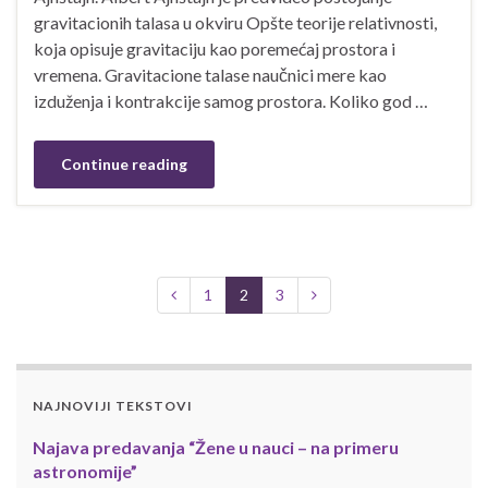
gravitacionih talasa u okviru Opšte teorije relativnosti,
koja opisuje gravitaciju kao poremećaj prostora i
vremena. Gravitacione talase naučnici mere kao
izduženja i kontrakcije samog prostora. Koliko god …
Continue reading
1
2
3
NAJNOVIJI TEKSTOVI
Najava predavanja “Žene u nauci – na primeru
astronomije”