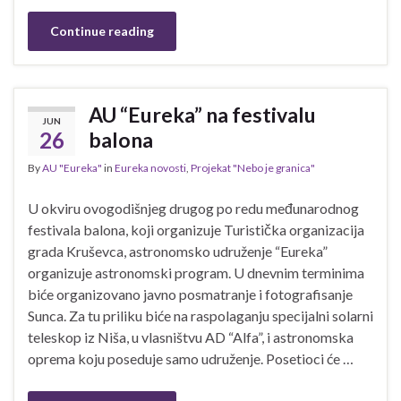
Continue reading
AU “Eureka” na festivalu
JUN
26
balona
By
AU "Eureka"
in
Eureka novosti
,
Projekat "Nebo je granica"
U okviru ovogodišnjeg drugog po redu međunarodnog
festivala balona, koji organizuje Turistička organizacija
grada Kruševca, astronomsko udruženje “Eureka”
organizuje astronomski program. U dnevnim terminima
biće organizovano javno posmatranje i fotografisanje
Sunca. Za tu priliku biće na raspolaganju specijalni solarni
teleskop iz Niša, u vlasništvu AD “Alfa”, i astronomska
oprema koju poseduje samo udruženje. Posetioci će …