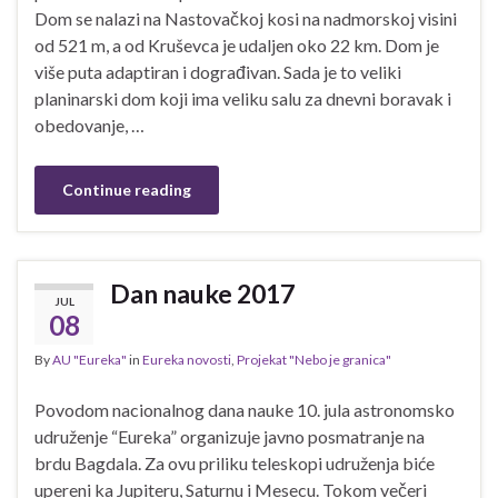
Dom se nalazi na Nastovačkoj kosi na nadmorskoj visini
od 521 m, a od Kruševca je udaljen oko 22 km. Dom je
više puta adaptiran i dograđivan. Sada je to veliki
planinarski dom koji ima veliku salu za dnevni boravak i
obedovanje, …
Continue reading
Dan nauke 2017
JUL
08
By
AU "Eureka"
in
Eureka novosti
,
Projekat "Nebo je granica"
Povodom nacionalnog dana nauke 10. jula astronomsko
udruženje “Eureka” organizuje javno posmatranje na
brdu Bagdala. Za ovu priliku teleskopi udruženja biće
upereni ka Jupiteru, Saturnu i Mesecu. Tokom večeri