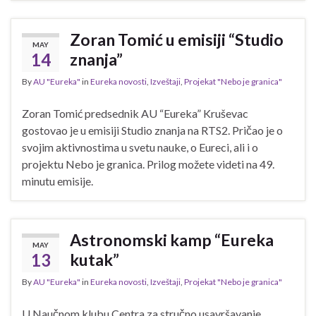
Zoran Tomić u emisiji “Studio
MAY
14
znanja”
By
AU "Eureka"
in
Eureka novosti
,
Izveštaji
,
Projekat "Nebo je granica"
Zoran Tomić predsednik AU “Eureka” Kruševac
gostovao je u emisiji Studio znanja na RTS2. Pričao je o
svojim aktivnostima u svetu nauke, o Eureci, ali i o
projektu Nebo je granica. Prilog možete videti na 49.
minutu emisije.
Astronomski kamp “Eureka
MAY
13
kutak”
By
AU "Eureka"
in
Eureka novosti
,
Izveštaji
,
Projekat "Nebo je granica"
U Naučnom klubu Centra za stručno usavršavanje