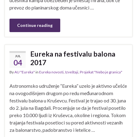
učesnika kampa obezbeđen je smeštaj i hrana, dok će
prevoz do planinarskog doma učesnici …
Continue reading
Eureka na festivalu balona
JUL
04
2017
By
AU "Eureka"
in
Eureka novosti
,
Izveštaji
,
Projekat "Nebo je granica"
Astronomsko udruženje “Eureka” uzelo je aktivno učešće
na ovogodišnjem drugom po redu međunarodnom
festivalu balona u Kruševcu. Festival je trajao od 30. juna
do 2. jula na Bagdali. Procenjuje se da je festival posetilo
preko 10.000 ljudi iz Kruševca, okoline i regiona. Tokom
trajanja festivala posetioci su pored aktivnosti vezanih
za balonarstvo, padobranstvo i letelice …