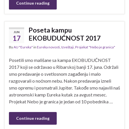
Continue reading
Poseta kampu
JUN
17
EKOBUDUĆNOST 2017
By
AU "Eureka"
in
Eureka novosti
,
Izveštaji
,
Projekat "Nebo je granica"
Posetili smo mališane sa kampa EKOBUDUĆNOST
2017 koji se održavao u Ribarskoj banji 17. juna. Održali
smo predavanje o svetlosnom zagađenju i malo
razgovarali o noćnom nebu. Nakon predavanja izneli
smo opremu i posmatrali Jupiter. Takođe smo najavili naš
astronomski kamp Eureka kutak za avgust mesec.
Projekat Nebo je granica je jedan od 10 pobednika …
Continue reading