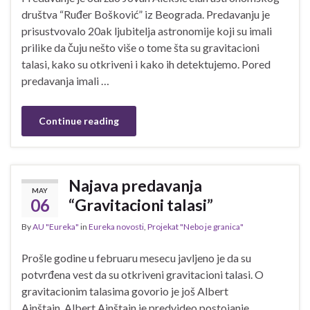
društva “Ruđer Bošković” iz Beograda. Predavanju je
prisustvovalo 20ak ljubitelja astronomije koji su imali
prilike da čuju nešto više o tome šta su gravitacioni
talasi, kako su otkriveni i kako ih detektujemo. Pored
predavanja imali …
Continue reading
Najava predavanja
MAY
06
“Gravitacioni talasi”
By
AU "Eureka"
in
Eureka novosti
,
Projekat "Nebo je granica"
Prošle godine u februaru mesecu javljeno je da su
potvrđena vest da su otkriveni gravitacioni talasi. O
gravitacionim talasima govorio je još Albert
Ajnštajn. Albert Ajnštajn je predvideo postojanje