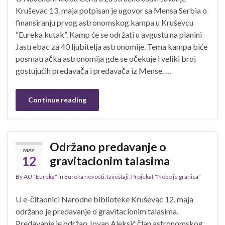
Kruševac 13. maja potpisan je ugovor sa Mensa Serbia o
finansiranju prvog astronomskog kampa u Kruševcu
“Eureka kutak”. Kamp će se održati u avgustu na planini
Jastrebac za 40 ljubitelja astronomije. Tema kampa biće
posmatračka astronomija gde se očekuje i veliki broj
gostujućih predavača i predavača iz Mense. …
Continue reading
Održano predavanje o
MAY
12
gravitacionim talasima
By
AU "Eureka"
in
Eureka novosti
,
Izveštaji
,
Projekat "Nebo je granica"
U e-čitaonici Narodne biblioteke Kruševac 12. maja
održano je predavanje o gravitacionim talasima.
Predavanje je održao Jovan Aleksić član astronomskog