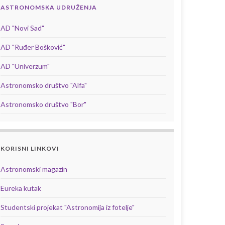
ASTRONOMSKA UDRUŽENJA
AD "Novi Sad"
AD "Ruđer Bošković"
AD "Univerzum"
Astronomsko društvo "Alfa"
Astronomsko društvo "Bor"
KORISNI LINKOVI
Astronomski magazin
Eureka kutak
Studentski projekat "Astronomija iz fotelje"