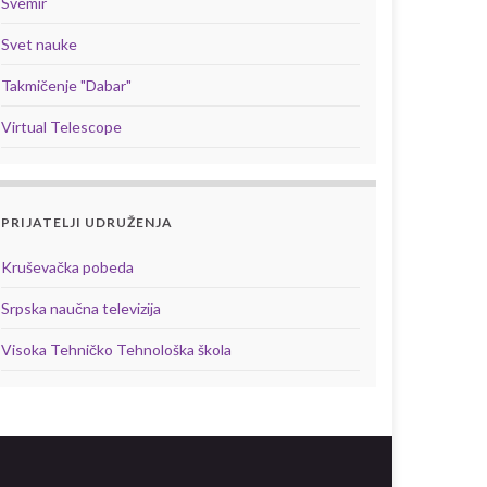
Svemir
Svet nauke
Takmičenje "Dabar"
Virtual Telescope
PRIJATELJI UDRUŽENJA
Kruševačka pobeda
Srpska naučna televizija
Visoka Tehničko Tehnološka škola