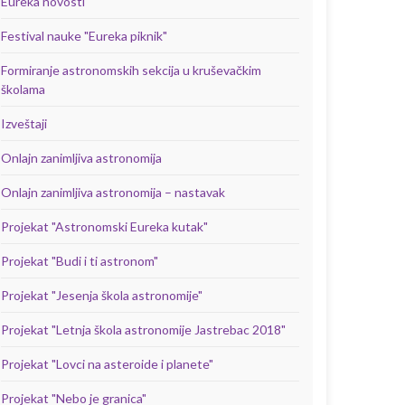
Eureka novosti
Festival nauke "Eureka piknik"
Formiranje astronomskih sekcija u kruševačkim
školama
Izveštaji
Onlajn zanimljiva astronomija
Onlajn zanimljiva astronomija – nastavak
Projekat "Astronomski Eureka kutak"
Projekat "Budi i ti astronom"
Projekat "Jesenja škola astronomije"
Projekat "Letnja škola astronomije Jastrebac 2018"
Projekat "Lovci na asteroide i planete"
Projekat "Nebo je granica"