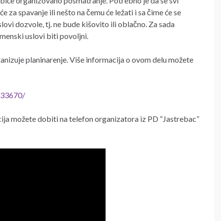
iće organizovano posmatranje. Potrebno je da se svi
za spavanje ili nešto na čemu će ležati i sa čime će se
ovi dozvole, tj. ne bude kišovito ili oblačno. Za sada
enski uslovi biti povoljni.
nizuje planinarenje. Više informacija o ovom delu možete
833670/
cija možete dobiti na telefon organizatora iz PD “Jastrebac”