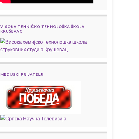
VISOKA TEHNIČKO TEHNOLOŠKA ŠKOLA
KRUŠEVAC
MEDIJSKI PRIJATELJI