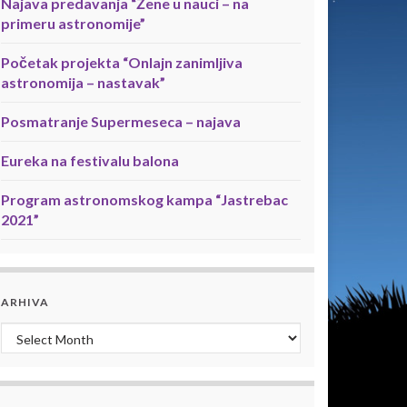
Najava predavanja “Žene u nauci – na
primeru astronomije”
Početak projekta “Onlajn zanimljiva
astronomija – nastavak”
Posmatranje Supermeseca – najava
Eureka na festivalu balona
Program astronomskog kampa “Jastrebac
2021”
ARHIVA
Arhiva