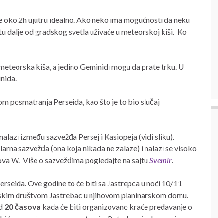
e oko 2h ujutru idealno. Ako neko ima mogućnosti da neku
 dalje od gradskog svetla uživaće u meteorskoj kiši. Ko
 meteorska kiša, a jedino Geminidi mogu da prate trku. U
inida.
m posmatranja Perseida, kao što je to bio slučaj
 nalazi između sazvežđa Persej i Kasiopeja (vidi sliku).
larna sazvežđa (ona koja nikada ne zalaze) i nalazi se visoko
lova W. Više o sazvežđima pogledajte na sajtu
Svemir
.
rseida. Ove godine to će biti sa Jastrepca u noći 10/11
arskim društvom Jastrebac u njihovom planinarskom domu.
od
20 časova
kada će biti organizovano kraće predavanje o