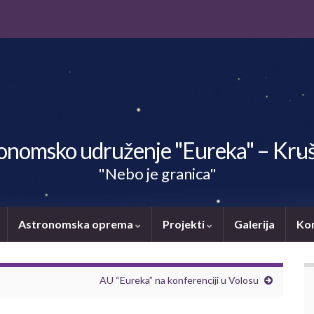
onomsko udruženje "Eureka" – Kru
"Nebo je granica"
Astronomska oprema
Projekti
Galerija
Ko
AU “Eureka” na konferenciji u Volosu