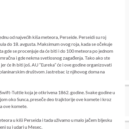
a
nu od najvećih kiša meteora, Perseide. Perseidi su roj
jula do 18. avgusta. Maksimum ovog roja, kada se očekuje
a gde se procenjuje da će biti i do 100 meteora po jednom
sti mračna i gde nekma svetlosnog zagađenja. Tako ako ste
 jer će ih biti još. AU “Eureka” će i ove godine organizovati
 planinarskim društvom Jastrebac iz njihovog doma na
ift-Tuttle koja je otkrivena 1862. godine. Svake godine u
om oko Sunca, preseče deo trajktorije ove komete i kroz
ka ove komete.
eteora u kiši Perseida i tada uživamo u malo jačem bljesku
ni su i udari u Mesec.