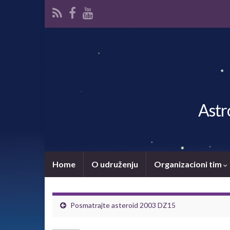
Astr
Home
O udruženju
Organizacioni tim
Posmatrajte asteroid 2003 DZ15