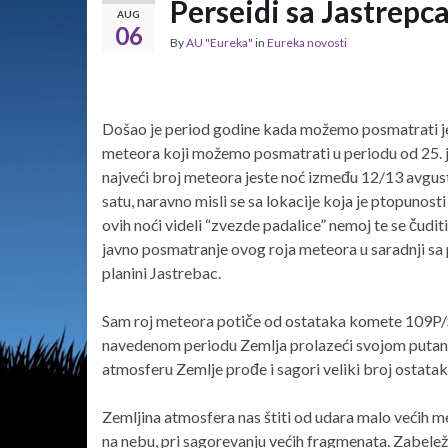
Perseidi sa Jastrepc
AUG
06
By
AU "Eureka"
in
Eureka novosti
Došao je period godine kada možemo posmatrati jed
meteora koji možemo posmatrati u periodu od 25. 
najveći broj meteora jeste noć između 12/13 avgust
satu, naravno misli se sa lokacije koja je ptopuno
ovih noći videli “zvezde padalice” nemoj te se čuditi
javno posmatranje ovog roja meteora u saradnji sa
planini Jastrebac.
Sam roj meteora potiče od ostataka komete 109P/Sw
navedenom periodu Zemlja prolazeći svojom putanj
atmosferu Zemlje prođe i sagori veliki broj ostata
Zemljina atmosfera nas štiti od udara malo većih m
na nebu, pri sagorevanju većih fragmenata. Zabeleže