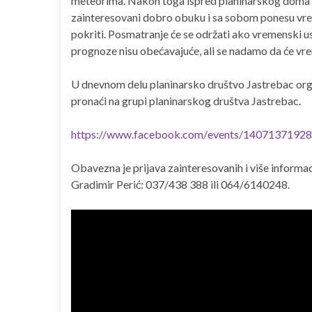
meteorima. Nakon toga ispred planinarskog doma b
zainteresovani dobro obuku i sa sobom ponesu vreće 
pokriti. Posmatranje će se održati ako vremenski usl
prognoze nisu obećavajuće, ali se nadamo da će vrem
U dnevnom delu planinarsko društvo Jastrebac orga
pronaći na grupi planinarskog društva Jastrebac.
https://www.facebook.com/
events/1407137192
Obavezna je prijava zainteresovanih i više informa
Gradimir Perić: 037/438 388 ili 064/6140248.