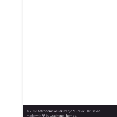
© 2026 Astronomsko udruženje "Eureka" - Kruševac.
Made with
by
Graphene Themes
.