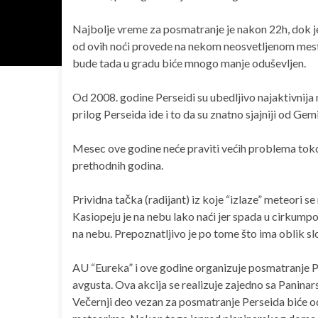
Najbolje vreme za posmatranje je nakon 22h, dok j
od ovih noći provede na nekom neosvetljenom mestu
bude tada u gradu biće mnogo manje oduševljen.
Od 2008. godine Perseidi su ubedljivo najaktivnija
prilog Perseida ide i to da su znatno sjajniji od Gem
Mesec ove godine neće praviti većih problema toko
prethodnih godina.
Prividna tačka (radijant) iz koje “izlaze” meteori se
Kasiopeju je na nebu lako naći jer spada u cirkumpo
na nebu. Prepoznatljivo je po tome što ima oblik s
AU “Eureka” i ove godine organizuje posmatranje Pe
avgusta. Ova akcija se realizuje zajedno sa Panin
Večernji deo vezan za posmatranje Perseida biće 