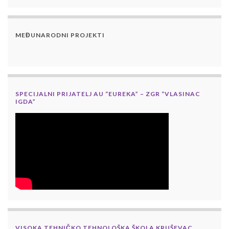
MEĐUNARODNI PROJEKTI
SPECIJALNI PRIJATELJ AU “EUREKA” – ZGR “VLASINAC
IGDA”
VISOKA TEHNIČKO TEHNOLOŠKA ŠKOLA KRUŠEVAC