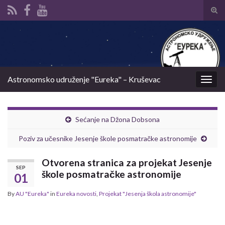
Tog
sear
Search for:
for
Astronomsko udruženje "Eureka" – Kruševac
Togg
navig
Sećanje na Džona Dobsona
Poziv za učesnike Jesenje škole posmatračke astronomije
Otvorena stranica za projekat Jesenje
SEP
škole posmatračke astronomije
01
By
AU "Eureka"
in
Eureka novosti
,
Projekat "Jesenja škola astronomije"