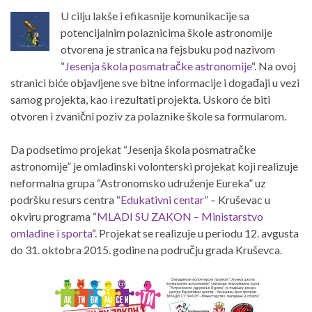
U cilju lakše i efikasnije komunikacije sa
potencijalnim polaznicima škole astronomije
otvorena je stranica na fejsbuku pod nazivom
“
Jesenja škola posmatračke astronomije
“. Na ovoj
stranici biće objavljene sve bitne informacije i događaji u vezi
samog projekta, kao i rezultati projekta. Uskoro će biti
otvoren i zvanični poziv za polaznike škole sa formularom.
Da podsetimo projekat “Jesenja škola posmatračke
astronomije” je omladinski volonterski projekat koji realizuje
neformalna grupa “Astronomsko udruženje Eureka” uz
podršku resurs centra “
Edukativni centar
” – Kruševac u
okviru programa “
MLADI SU ZAKON – Ministarstvo
omladine i sporta
“. Projekat se realizuje u periodu 12. avgusta
do 31. oktobra 2015. godine na području grada Kruševca.