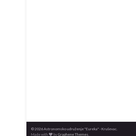
© 2026 Astronomsko udruženje "Eureka" - Kruševac.
Made with
by
Graphene Themes
.