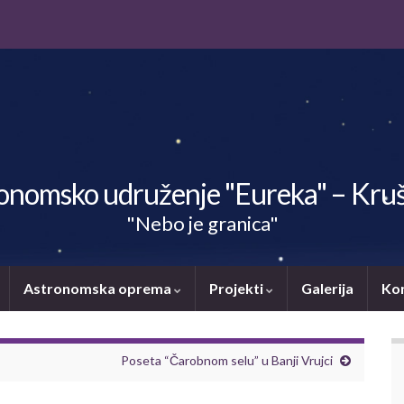
onomsko udruženje "Eureka" – Kru
"Nebo je granica"
Astronomska oprema
Projekti
Galerija
Ko
Poseta “Čarobnom selu” u Banji Vrujci