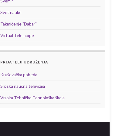
Svemir
Svet nauke
Takmičenje "Dabar"
Virtual Telescope
PRIJATELJI UDRUŽENJA
Kruševačka pobeda
Srpska naučna televizija
Visoka Tehničko Tehnološka škola