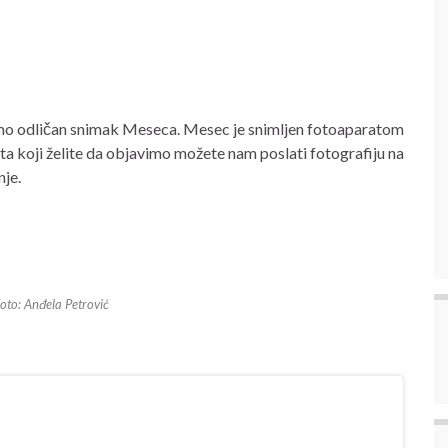
smo odličan snimak Meseca. Mesec je snimljen fotoaparatom
a koji želite da objavimo možete nam poslati fotografiju na
nje.
oto: Anđela Petrović