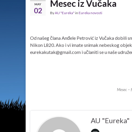
Mesec iz Vučaka
MAY
02
By
AU "Eureka"
in
Eureka novosti
Od našeg člana Anđele Petrović iz Vučaka dobili 
Nikon L820. Ako i vi imate snimak nebeskog objekt
eurekakutak@gmail.com i učlaniti se u naše udruže
Mesec – f
AU "Eureka"