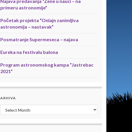
Najava predavanja “Žene u nauci – na
primeru astronomije”
Početak projekta “Onlajn zanimljiva
astronomija – nastavak”
Posmatranje Supermeseca – najava
Eureka na festivalu balona
Program astronomskog kampa “Jastrebac
2021”
ARHIVA
Arhiva