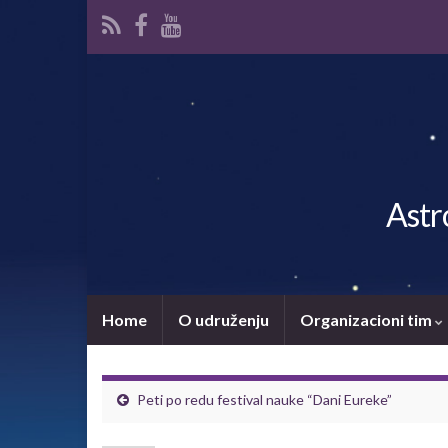
Astr
Home
O udruženju
Organizacioni tim
Peti po redu festival nauke “Dani Eureke”