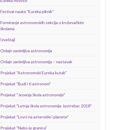
Eureka novosti
Festival nauke "Eureka piknik"
Formiranje astronomskih sekcija u kruševačkim
školama
Izveštaji
Onlajn zanimljiva astronomija
Onlajn zanimljiva astronomija – nastavak
Projekat "Astronomski Eureka kutak"
Projekat "Budi i ti astronom"
Projekat "Jesenja škola astronomije"
Projekat "Letnja škola astronomije Jastrebac 2018"
Projekat "Lovci na asteroide i planete"
Projekat "Nebo je granica"