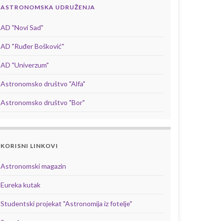
ASTRONOMSKA UDRUŽENJA
AD "Novi Sad"
AD "Ruđer Bošković"
AD "Univerzum"
Astronomsko društvo "Alfa"
Astronomsko društvo "Bor"
KORISNI LINKOVI
Astronomski magazin
Eureka kutak
Studentski projekat "Astronomija iz fotelje"