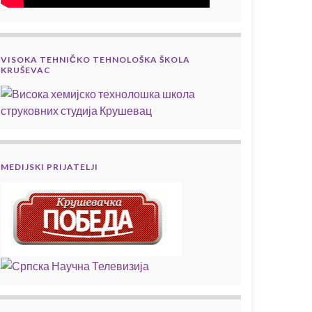
VISOKA TEHNIČKO TEHNOLOŠKA ŠKOLA
KRUŠEVAC
MEDIJSKI PRIJATELJI