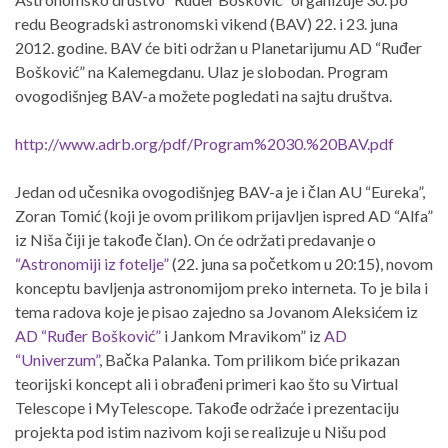
redu Beogradski astronomski vikend (BAV) 22. i 23. juna
2012. godine. BAV će biti održan u Planetarijumu AD “Ruđer
Bošković” na Kalemegdanu. Ulaz je slobodan. Program
ovogodišnjeg BAV-a možete pogledati na sajtu društva.
http://www.adrb.org/pdf/Program%2030.%20BAV.pdf
Jedan od učesnika ovogodišnjeg BAV-a je i član AU “Eureka”,
Zoran Tomić (koji je ovom prilikom prijavljen ispred AD “Alfa”
iz Niša čiji je takođe član). On će održati predavanje o
“Astronomiji iz fotelje”
(22. juna sa početkom u 20:15), novom
konceptu bavljenja astronomijom preko interneta. To je bila i
tema radova koje je pisao zajedno sa Jovanom Aleksićem iz
AD “Ruđer Bošković”
i Jankom Mravikom” iz
AD
“Univerzum”
, Bačka Palanka. Tom prilikom biće prikazan
teorijski koncept ali i obrađeni primeri kao što su Virtual
Telescope i MyTelescope. Takođe održaće i prezentaciju
projekta pod istim nazivom koji se realizuje u Nišu pod