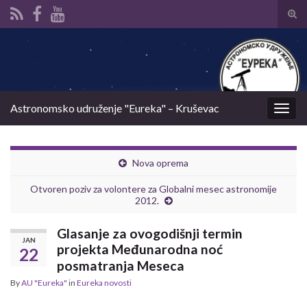
Tog
sear
Search for:
for
Astronomsko udruženje "Eureka" – Kruševac
Togg
navig
Nova oprema
Otvoren poziv za volontere za Globalni mesec astronomije
2012.
Glasanje za ovogodišnji termin
JAN
projekta Međunarodna noć
22
posmatranja Meseca
By
AU "Eureka"
in
Eureka novosti