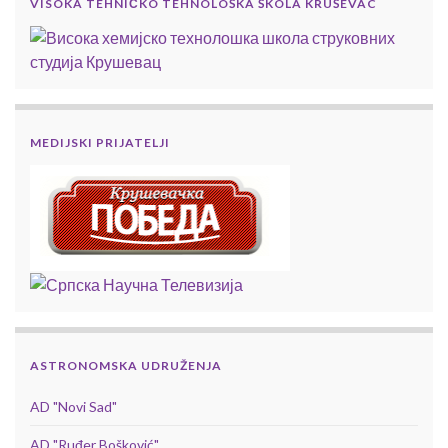
VISOKA TEHNIČKO TEHNOLOŠKA ŠKOLA KRUŠEVAC
MEDIJSKI PRIJATELJI
ASTRONOMSKA UDRUŽENJA
AD "Novi Sad"
AD "Ruđer Bošković"