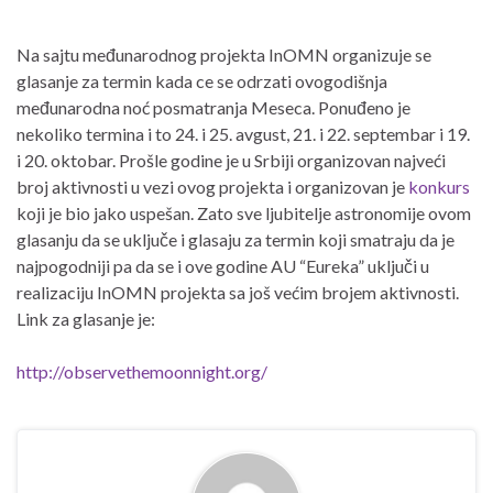
Na sajtu međunarodnog projekta InOMN organizuje se
glasanje za termin kada ce se odrzati ovogodišnja
međunarodna noć posmatranja Meseca. Ponuđeno je
nekoliko termina i to 24. i 25. avgust, 21. i 22. septembar i 19.
i 20. oktobar. Prošle godine je u Srbiji organizovan najveći
broj aktivnosti u vezi ovog projekta i organizovan je
konkurs
koji je bio jako uspešan. Zato sve ljubitelje astronomije ovom
glasanju da se uključe i glasaju za termin koji smatraju da je
najpogodniji pa da se i ove godine AU “Eureka” uključi u
realizaciju InOMN projekta sa još većim brojem aktivnosti.
Link za glasanje je:
http://observethemoonnight.org/