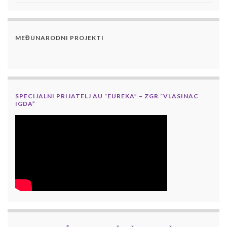
MEĐUNARODNI PROJEKTI
SPECIJALNI PRIJATELJ AU “EUREKA” – ZGR “VLASINAC
IGDA”