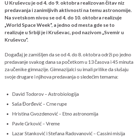
U Kruševcu je od 4. do 9. oktobra realizovan čitav niz
predavanja i zanimljivih aktivnosti na temu astronomije.
Na svetskom nivou se od 4. do 10. oktobra realizuje
„World Space Week“, a jedno od mesta gde se to
realizuje u Srbiji je i Kruševac, pod nazivom „Svemir u
Kruševcu“.
Događaj je zamišljen da se od 4. do 8. oktobra održi po jedno
predavanje svakog dana sa početkom u 13 časova i 45 minuta
za učenike gimnazije. Gimnazijalci su imali prilike da slušaju
svoje drugare i njihova predavanja o sledećim temama:
David Todorov – Astrobiologija
Saša Đorđević – Crne rupe
Hristina Gvozdenović – Etno astronomija
Pavle Grković – Vreme
Lazar Stanković i Stefana Radovanović – Cassini misija