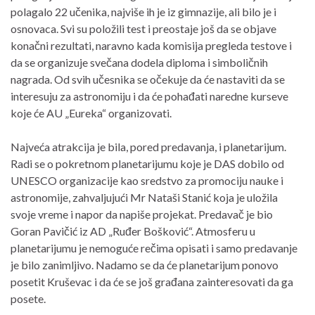
polagalo 22 učenika, najviše ih je iz gimnazije, ali bilo je i
osnovaca. Svi su položili test i preostaje još da se objave
konačni rezultati, naravno kada komisija pregleda testove i
da se organizuje svečana dodela diploma i simboličnih
nagrada. Od svih učesnika se očekuje da će nastaviti da se
interesuju za astronomiju i da će pohađati naredne kurseve
koje će AU „Eureka“ organizovati.
Najveća atrakcija je bila, pored predavanja, i planetarijum.
Radi se o pokretnom planetarijumu koje je DAS dobilo od
UNESCO organizacije kao sredstvo za promociju nauke i
astronomije, zahvaljujući Mr Nataši Stanić koja je uložila
svoje vreme i napor da napiše projekat. Predavač je bio
Goran Pavičić iz AD „Ruđer Bošković“. Atmosferu u
planetarijumu je nemoguće rečima opisati i samo predavanje
je bilo zanimljivo. Nadamo se da će planetarijum ponovo
posetit Kruševac i da će se još građana zainteresovati da ga
posete.