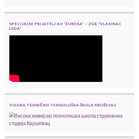
SPECIJALNI PRIJATELJ AU “EUREKA” – ZGR “VLASINAC
IGDA”
VISOKA TEHNIČKO TEHNOLOŠKA ŠKOLA KRUŠEVAC