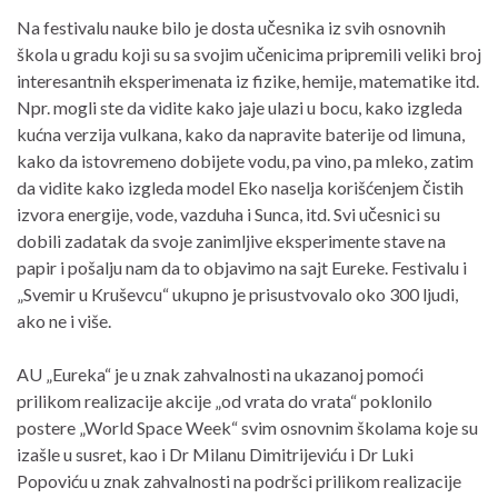
Na festivalu nauke bilo je dosta učesnika iz svih osnovnih
škola u gradu koji su sa svojim učenicima pripremili veliki broj
interesantnih eksperimenata iz fizike, hemije, matematike itd.
Npr. mogli ste da vidite kako jaje ulazi u bocu, kako izgleda
kućna verzija vulkana, kako da napravite baterije od limuna,
kako da istovremeno dobijete vodu, pa vino, pa mleko, zatim
da vidite kako izgleda model Eko naselja korišćenjem čistih
izvora energije, vode, vazduha i Sunca, itd. Svi učesnici su
dobili zadatak da svoje zanimljive eksperimente stave na
papir i pošalju nam da to objavimo na sajt Eureke. Festivalu i
„Svemir u Kruševcu“ ukupno je prisustvovalo oko 300 ljudi,
ako ne i više.
AU „Eureka“ je u znak zahvalnosti na ukazanoj pomoći
prilikom realizacije akcije „od vrata do vrata“ poklonilo
postere „World Space Week“ svim osnovnim školama koje su
izašle u susret, kao i Dr Milanu Dimitrijeviću i Dr Luki
Popoviću u znak zahvalnosti na podršci prilikom realizacije