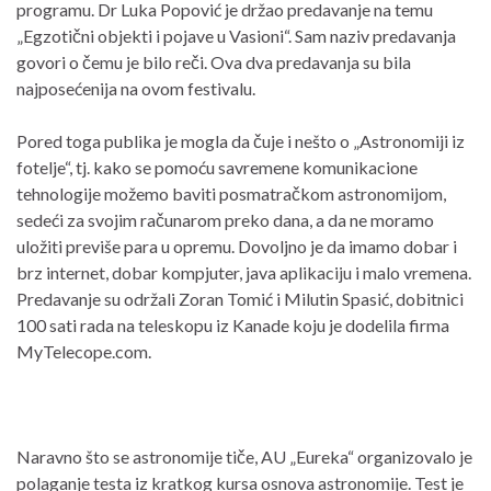
programu. Dr Luka Popović je držao predavanje na temu
„Egzotični objekti i pojave u Vasioni“. Sam naziv predavanja
govori o čemu je bilo reči. Ova dva predavanja su bila
najposećenija na ovom festivalu.
Pored toga publika je mogla da čuje i nešto o „Astronomiji iz
fotelje“, tj. kako se pomoću savremene komunikacione
tehnologije možemo baviti posmatračkom astronomijom,
sedeći za svojim računarom preko dana, a da ne moramo
uložiti previše para u opremu. Dovoljno je da imamo dobar i
brz internet, dobar kompjuter, java aplikaciju i malo vremena.
Predavanje su održali Zoran Tomić i Milutin Spasić, dobitnici
100 sati rada na teleskopu iz Kanade koju je dodelila firma
MyTelecope.com.
Naravno što se astronomije tiče, AU „Eureka“ organizovalo je
polaganje testa iz kratkog kursa osnova astronomije. Test je