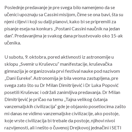
Poslednje predavanje je pre svega bilo namenjeno da se
učenici upoznaju sa Cassini misijom, čime se ona bavi, šta su
njeni ciljevi i koji su dalji planovi, kako bi se pripremili za
pisanje eseja na konkurs „Postani Cassini naučnik na jedan
dan“. Predavanjima je svakog dana prisustvovalo oko 15-ak
učenika.
U subotu, 9. oktobra, pored aktivnosti iz astronomije u
sklopu „Svemir u Kruševcu“ manifestacije, kruševačka
gimnazija je organizovala prvi festival nauke pod nazivom
„Dani Eureke“. Astronomija je bila veoma zastupljena, pre
svega zato što su Dr Milan Dimitrijević i Dr Luka Popović
posetili Kruševac i održali zanimljiva predavanja. Dr Milan
Dimitrijević je pričao na temu „Tajna velikog ćutanja
vanzemaljskih civilizacija“ gde je objasnio posetiocima zašto
mi danas ne vidimo vanzemaljske civilizacije, ako postoje,
koje vrste civilizacija bi trebale da postoje, njihovi nivoi
razvijenosti, ali i nešto o čuvenoj Drejkovoj jednačini i SETI