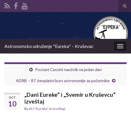
Tog
sear
Search for:
for
Astronomsko udruženje "Eureka" – Kruševac
Togg
navig
Postani Cassini naučnik na jedan dan
ADRB – 87. besplatni kurs astronomije za početnike
„Dani Eureke“ i „Svemir u Kruševcu“
OCT
izveštaj
10
By
AU "Eureka"
in
Izveštaji