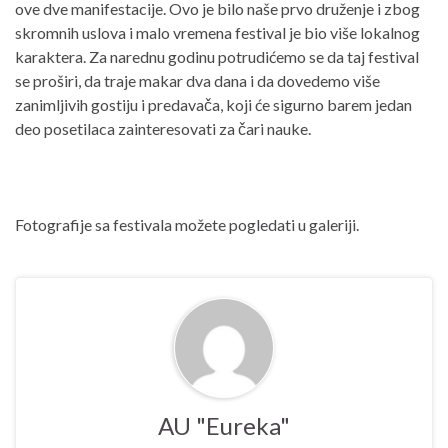
ove dve manifestacije. Ovo je bilo naše prvo druženje i zbog
skromnih uslova i malo vremena festival je bio više lokalnog
karaktera. Za narednu godinu potrudićemo se da taj festival
se proširi, da traje makar dva dana i da dovedemo više
zanimljivih gostiju i predavača, koji će sigurno barem jedan
deo posetilaca zainteresovati za čari nauke.
Fotografije sa festivala možete pogledati u galeriji.
AU "Eureka"