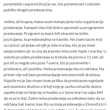
poremetilo raspored (koji je vec bio poremecen) i oduzelo
publiku drugim predavacima.
Jedina, ali krupna, mana ovom kampu jeste loša organizacija
predavanja. Kamperi nisu bili dobro upoznati sa programom
predavanja. Programi su inace bili okaceni na lošim
pozicijama. Sa predavanjima se kasnilo. Ne znam tacno koji
su razlozi, ali jedan od njih je bila vrucina, što je po meni
neopravdano jer se zna da je preko leta uvek toplo i vrucina. U
subotu po planu predavanja su trebala da pocnu u 11 sati, ali
poceli su negde oko pola 7 uvece, što je poremetilo i
predavace, ali i publiku. Neka predavanja nisu ni održana. Na
primer nije održano predstavljanje astronomskih društava.
Najviše mi je žao nisam imao priliku da predstavim najmlade
astronomsko društvo u Srbiji koje je zasita ostvarilo dobre
uspehe (nije mi želja da se hvalim, a o tome ima i na sajtu AM
da se procita). Zatim neka predavanja su odložena tako da su
održana baš kasno, kao što su moja predavanja o Ekonofizici i
Astronomiji iz fotelje koje sam održao oko 1 sat posle ponoci.