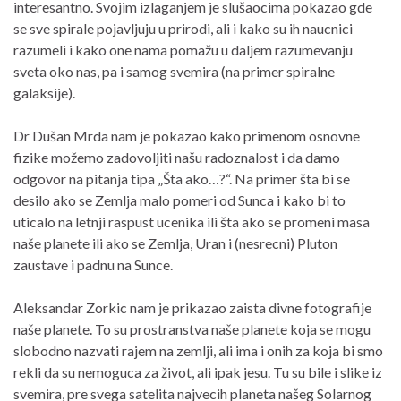
interesantno. Svojim izlaganjem je slušaocima pokazao gde
se sve spirale pojavljuju u prirodi, ali i kako su ih naucnici
razumeli i kako one nama pomažu u daljem razumevanju
sveta oko nas, pa i samog svemira (na primer spiralne
galaksije).
Dr Dušan Mrda nam je pokazao kako primenom osnovne
fizike možemo zadovoljiti našu radoznalost i da damo
odgovor na pitanja tipa „Šta ako…?“. Na primer šta bi se
desilo ako se Zemlja malo pomeri od Sunca i kako bi to
uticalo na letnji raspust ucenika ili šta ako se promeni masa
naše planete ili ako se Zemlja, Uran i (nesrecni) Pluton
zaustave i padnu na Sunce.
Aleksandar Zorkic nam je prikazao zaista divne fotografije
naše planete. To su prostranstva naše planete koja se mogu
slobodno nazvati rajem na zemlji, ali ima i onih za koja bi smo
rekli da su nemoguca za život, ali ipak jesu. Tu su bile i slike iz
svemira, pre svega satelita najvecih planeta našeg Solarnog