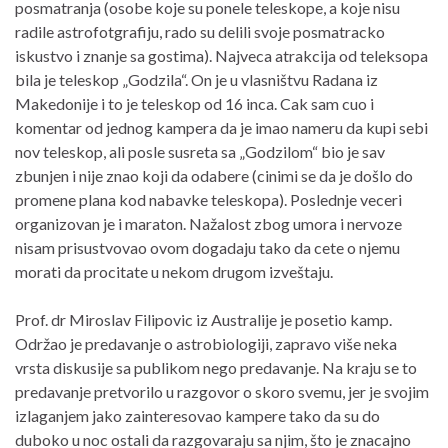
posmatranja (osobe koje su ponele teleskope, a koje nisu
radile astrofotgrafiju, rado su delili svoje posmatracko
iskustvo i znanje sa gostima). Najveca atrakcija od teleksopa
bila je teleskop „Godzila“. On je u vlasništvu Radana iz
Makedonije i to je teleskop od 16 inca. Cak sam cuo i
komentar od jednog kampera da je imao nameru da kupi sebi
nov teleskop, ali posle susreta sa „Godzilom“ bio je sav
zbunjen i nije znao koji da odabere (cinimi se da je došlo do
promene plana kod nabavke teleskopa). Poslednje veceri
organizovan je i maraton. Nažalost zbog umora i nervoze
nisam prisustvovao ovom dogadaju tako da cete o njemu
morati da procitate u nekom drugom izveštaju.
Prof. dr Miroslav Filipovic iz Australije je posetio kamp.
Održao je predavanje o astrobiologiji, zapravo više neka
vrsta diskusije sa publikom nego predavanje. Na kraju se to
predavanje pretvorilo u razgovor o skoro svemu, jer je svojim
izlaganjem jako zainteresovao kampere tako da su do
duboko u noc ostali da razgovaraju sa njim, što je znacajno