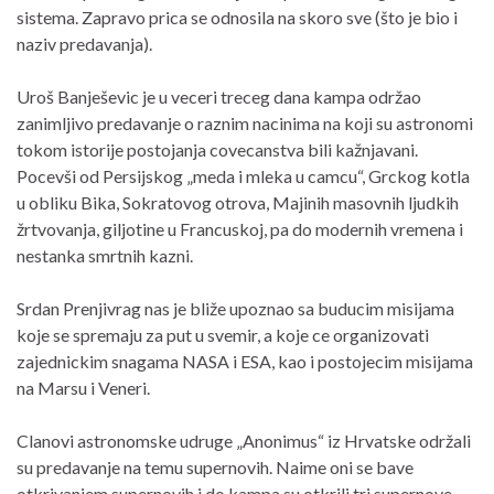
sistema. Zapravo prica se odnosila na skoro sve (što je bio i
naziv predavanja).
Uroš Banješevic je u veceri treceg dana kampa održao
zanimljivo predavanje o raznim nacinima na koji su astronomi
tokom istorije postojanja covecanstva bili kažnjavani.
Pocevši od Persijskog „meda i mleka u camcu“, Grckog kotla
u obliku Bika, Sokratovog otrova, Majinih masovnih ljudkih
žrtvovanja, giljotine u Francuskoj, pa do modernih vremena i
nestanka smrtnih kazni.
Srdan Prenjivrag nas je bliže upoznao sa buducim misijama
koje se spremaju za put u svemir, a koje ce organizovati
zajednickim snagama NASA i ESA, kao i postojecim misijama
na Marsu i Veneri.
Clanovi astronomske udruge „Anonimus“ iz Hrvatske održali
su predavanje na temu supernovih. Naime oni se bave
otkrivanjem supernovih i do kampa su otkrili tri supernove.