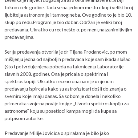
tokom cele godine. Tada se na jednom mestu okupi veliki broj
ljubitelja astronomije i tamnog neba. Ove godine to je bio 10.
skup po redu.Program je bio dobar. Održan je veliki broj
predavanja. Ukratko cu reci nešto o, po meni, najzanimljivijim
predavanjima.
Seriju predavanja otvorila je dr Tijana Prodanovic, po mom
mišljenju jedna od najboljih predavaca koje sam ikada slušao
(što i potvrduje njena pobeda na takmicenju Laboratorije
slavnih 2008. godine). Ona je pricala o spektrima i
spektroskopiji. Ukratko receno ona nam je u njenom
predavanju ispircala kako su astrofizicari došli do znanja o
svemiru koje imaju danas. Sa sobom je donela i nekoliko
primeraka svoje najnovije knjige „Uvod u spektroskopiju za
astronome“ koju su posetioci kampa mogli da kupe sa
potpisom autorke.
Predavanje Milije Jovicica o spiralama je bilo jako