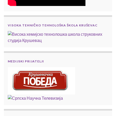
VISOKA TEHNIČKO TEHNOLOŠKA ŠKOLA KRUŠEVAC
MEDIJSKI PRIJATELJI