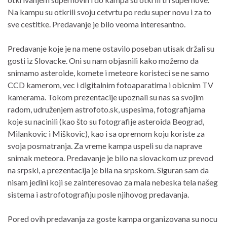
Na kampu su otkrili svoju cetvrtu po redu super novu i za to
sve cestitke. Predavanje je bilo veoma interesantno.
Predavanje koje je na mene ostavilo poseban utisak držali su
gosti iz Slovacke. Oni su nam objasnili kako možemo da
snimamo asteroide, komete i meteore koristeci se ne samo
CCD kamerom, vec i digitalnim fotoaparatima i obicnim TV
kamerama. Tokom prezentacije upoznali su nas sa svojim
radom, udruženjem astrofoto.sk, uspesima, fotografijama
koje su nacinili (kao što su fotografije asteroida Beograd,
Milankovic i Miškovic), kao i sa opremom koju koriste za
svoja posmatranja. Za vreme kampa uspeli su da naprave
snimak meteora. Predavanje je bilo na slovackom uz prevod
na srpski, a prezentacija je bila na srpskom. Siguran sam da
nisam jedini koji se zainteresovao za mala nebeska tela našeg
sistema i astrofotografiju posle njihovog predavanja.
Pored ovih predavanja za goste kampa organizovana su nocu