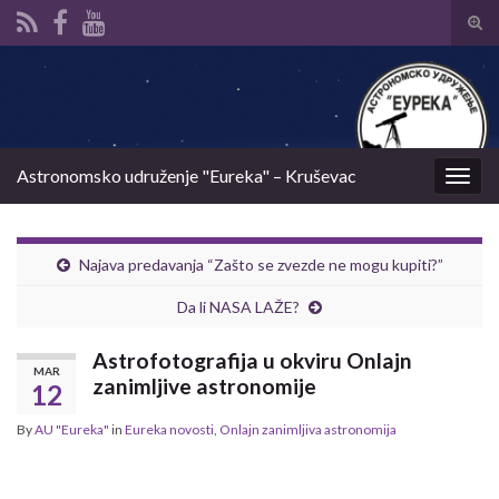
Tog
sear
Search for:
for
Astronomsko udruženje "Eureka" – Kruševac
Togg
navig
Najava predavanja “Zašto se zvezde ne mogu kupiti?”
Da li NASA LAŽE?
Astrofotografija u okviru Onlajn
MAR
zanimljive astronomije
12
By
AU "Eureka"
in
Eureka novosti
,
Onlajn zanimljiva astronomija