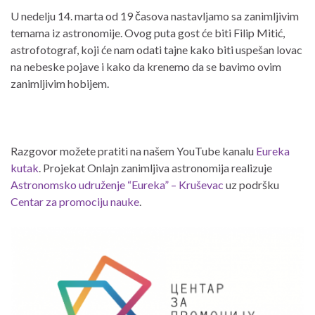
U nedelju 14. marta od 19 časova nastavljamo sa zanimljivim
temama iz astronomije. Ovog puta gost će biti Filip Mitić,
astrofotograf, koji će nam odati tajne kako biti uspešan lovac
na nebeske pojave i kako da krenemo da se bavimo ovim
zanimljivim hobijem.
Razgovor možete pratiti na našem YouTube kanalu
Eureka
kutak
. Projekat Onlajn zanimljiva astronomija realizuje
Astronomsko udruženje “Eureka” – Kruševac
uz podršku
Centar za promociju nauke
.