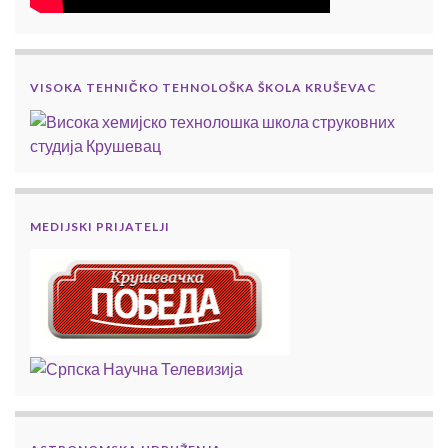
VISOKA TEHNIČKO TEHNOLOŠKA ŠKOLA KRUŠEVAC
MEDIJSKI PRIJATELJI