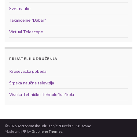
Svet nauke
Takmičenje "Dabar"
Virtual Telescope
PRIJATELJI UDRUŽENJA
Kruševačka pobeda
Srpska naučna televizija
Visoka Tehničko Tehnološka škola
© 2026 Astronomsko udruženje "Eureka" - Kruševac.
Made with
by
Graphene Themes
.