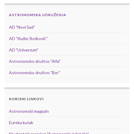
ASTRONOMSKA UDRUŽENJA
AD "Novi Sad"
AD "Ruđer Bošković"
AD "Univerzum"
Astronomsko društvo "Alfa"
Astronomsko društvo "Bor"
KORISNI LINKOVI
Astronomski magazin
Eureka kutak
Studentski projekat "Astronomija iz fotelje"