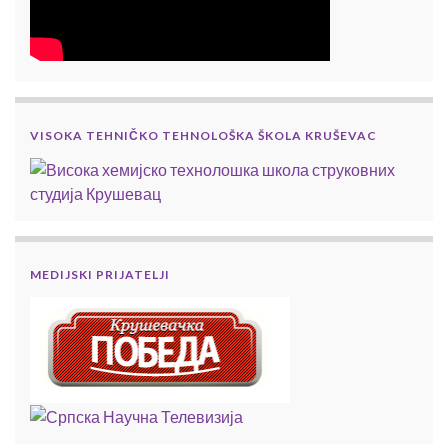
VISOKA TEHNIČKO TEHNOLOŠKA ŠKOLA KRUŠEVAC
MEDIJSKI PRIJATELJI