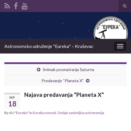
Tog
sear
Search for:
for
Astronomsko udruženje "Eureka" – Kruševac
Togg
navig
Snimak posmatranja Saturna
Predavanje “Planeta X”
Najava predavanja “Planeta X”
SEP
18
By
AU "Eureka"
in
Eureka novosti
,
Onlajn zanimljiva astronomija