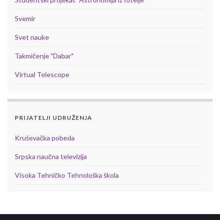
Svemir
Svet nauke
Takmičenje "Dabar"
Virtual Telescope
PRIJATELJI UDRUŽENJA
Kruševačka pobeda
Srpska naučna televizija
Visoka Tehničko Tehnološka škola