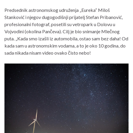
Predsednik astronomskog udruženja „Eureka“ Miloš
Stanković i njegov dugogodišnji prijatelj Stefan Pribanović,
profesionalni fotograf, posetili su vetropark u Dolovu u
Vojvodini (okolina Pančeva). Cilj je bio snimanje Mlečnog
puta. „Kada smo izašli iz automobila, ostao sam bez daha! Od
kada sam u astronomskim vodama, a to je oko 10 godina, do
sada nikada nisam video ovako čisto nebo!