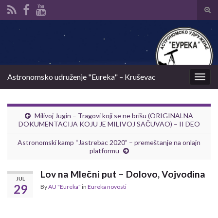
Tog
sear
Search for:
for
Astronomsko udruženje "Eureka" – Kruševac
Togg
navig
Milivoj Jugin – Tragovi koji se ne brišu (ORIGINALNA
DOKUMENTACIJA KOJU JE MILIVOJ SAČUVAO) – II DEO
Astronomski kamp “Jastrebac 2020” – premeštanje na onlajn
platformu
Lov na Mlečni put – Dolovo, Vojvodina
JUL
29
By
AU "Eureka"
in
Eureka novosti