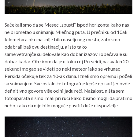
Sačekali smo da se Mesec „spusti“ ispod horizonta kako nas
ne bi ometao u snimanju Mlečnog puta. U prečniku od 10ak
kilometara oko nas nije bilo naseljenog mesta, zato smo
odabrali baš ovu destinaciju, a isto tako
same vetranjče su delovale kao dobar izazov i obećavale su
dobar kadar. Obzirom da je u toku roj Perseidi, na svakih 20
sekundi mogao se videti po neki meteor iako se vrhunac
Persida očekuje tek za 10-ak dana. Izneli smo opremu i počeli
sa snimanjem. Sve ostalo će fotografije lepše opisati jer ovde
definitivno govore više od hiljadu reči. Nažalost, ništa sem
fotoaparata nismo imali pri ruci kako bismo mogli da pratimo
nebo, tako da nije bilo moguće pustiti duže ekspozicije.