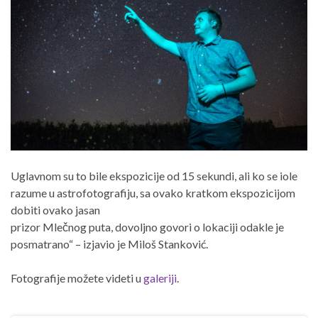
Uglavnom su to bile ekspozicije od 15 sekundi, ali ko se iole
razume u astrofotografiju, sa ovako kratkom ekspozicijom
dobiti ovako jasan
prizor Mlečnog puta, dovoljno govori o lokaciji odakle je
posmatrano“ – izjavio je Miloš Stanković.
Fotografije možete videti u
galeriji
.