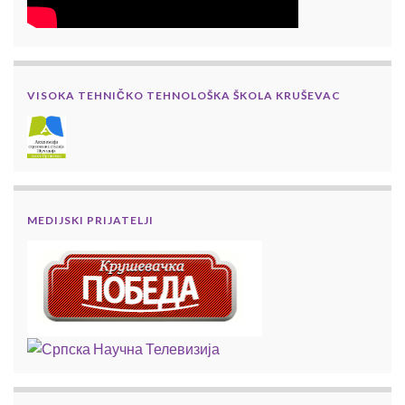
VISOKA TEHNIČKO TEHNOLOŠKA ŠKOLA KRUŠEVAC
MEDIJSKI PRIJATELJI