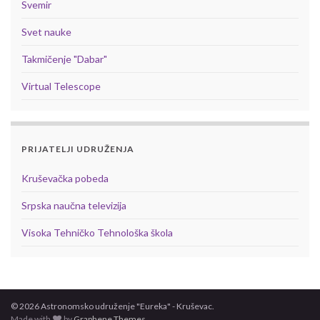
Svemir
Svet nauke
Takmičenje "Dabar"
Virtual Telescope
PRIJATELJI UDRUŽENJA
Kruševačka pobeda
Srpska naučna televizija
Visoka Tehničko Tehnološka škola
© 2026 Astronomsko udruženje "Eureka" - Kruševac.
Made with
by
Graphene Themes
.