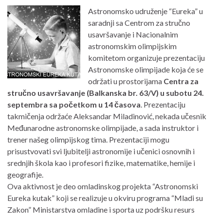
Astronomsko udruženje “Eureka” u
saradnji sa Centrom za stručno
usavršavanje i Nacionalnim
astronomskim olimpijskim
komitetom organizuje prezentaciju
Astronomske olimpijade koja će se
održati u prostorijama
Centra za
stručno usavršavanje (Balkanska br. 63/V) u subotu 24.
septembra sa početkom u 14 časova
. Prezentaciju
takmičenja održaće Aleksandar Miladinović, nekada učesnik
Međunarodne astronomske olimpijade, a sada instruktor i
trener našeg olimpijskog tima. Prezentaciji mogu
prisustvovati svi ljubitelji astronomije i učenici osnovnih i
srednjih škola kao i profesori fizike, matematike, hemije i
geografije.
Ova aktivnost je deo omladinskog projekta “Astronomski
Eureka kutak” koji se realizuje u okviru programa “Mladi su
Zakon” Ministarstva omladine i sporta uz podršku resurs