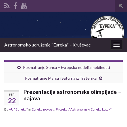
Tog
sear
Search for:
for
Astronomsko udruženje "Eureka" – Kruševac
Togg
navig
Posmatranje Sunca – Evropska nedelja mobilnosti
Posmatranje Marsa i Saturna iz Trstenika
Prezentacija astronomske olimpijade –
SEP
najava
22
By
AU "Eureka"
in
Eureka novosti
,
Projekat "Astronomski Eureka kutak"