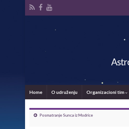
Astr
Home
O udruženju
Organizacioni tim
Posmatranje Sunca iz Modrice