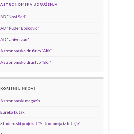
ASTRONOMSKA UDRUŽENJA
AD "Novi Sad"
AD "Ruđer Bošković"
AD "Univerzum"
Astronomsko društvo "Alfa"
Astronomsko društvo "Bor"
KORISNI LINKOVI
Astronomski magazin
Eureka kutak
Studentski projekat "Astronomija iz fotelje"