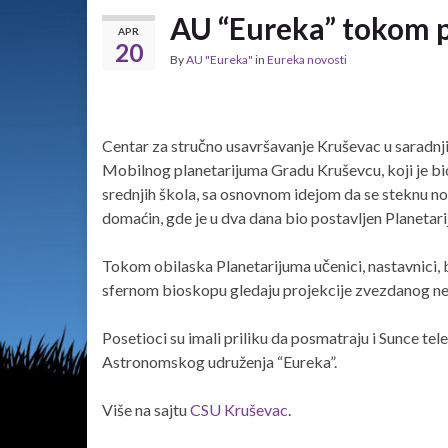
AU “Eureka” tokom p
APR
20
By
AU "Eureka"
in
Eureka novosti
Centar za stručno usavršavanje Kruševac u saradnj
Mobilnog planetarijuma Gradu Kruševcu, koji je bio
srednjih škola, sa osnovnom idejom da se steknu nov
domaćin, gde je u dva dana bio postavljen Planetari
Tokom obilaska Planetarijuma učenici, nastavnici, bro
sfernom bioskopu gledaju projekcije zvezdanog neb
Posetioci su imali priliku da posmatraju i Sunce tel
Astronomskog udruženja “Eureka”.
Više na sajtu
CSU Kruševac
.