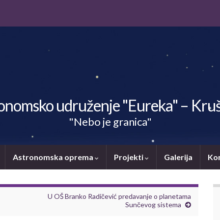
onomsko udruženje "Eureka" – Kru
"Nebo je granica"
Astronomska oprema
Projekti
Galerija
Ko
U OŠ Branko Radičević predavanje o planetama
Sunčevog sistema