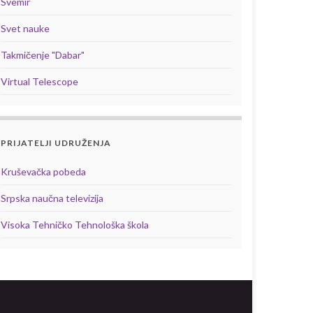
Svemir
Svet nauke
Takmičenje "Dabar"
Virtual Telescope
PRIJATELJI UDRUŽENJA
Kruševačka pobeda
Srpska naučna televizija
Visoka Tehničko Tehnološka škola