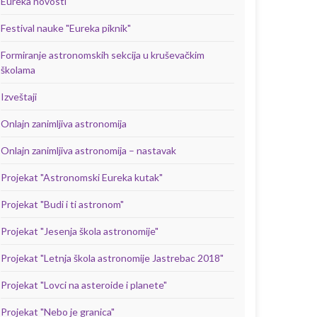
Eureka novosti
Festival nauke "Eureka piknik"
Formiranje astronomskih sekcija u kruševačkim
školama
Izveštaji
Onlajn zanimljiva astronomija
Onlajn zanimljiva astronomija – nastavak
Projekat "Astronomski Eureka kutak"
Projekat "Budi i ti astronom"
Projekat "Jesenja škola astronomije"
Projekat "Letnja škola astronomije Jastrebac 2018"
Projekat "Lovci na asteroide i planete"
Projekat "Nebo je granica"