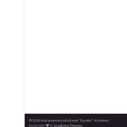
© 2026 Astronomsko udruženje "Eureka" - Kruševac.
Made with
by
Graphene Themes
.