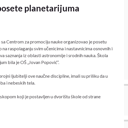
osete planetarijuma
i sa Centrom za promociju nauke organizovao je posetu
 na raspolaganju svim učenicima i nastavnicima osnovnih i
a saznanja iz oblasti astronomije i srodnih nauka. Škola
jum bila je OŠ „Jovan Popović“.
jni ljubitelji ove naučne discipline, imali su priliku da u
a i nebeskih tela.
eskopom koji je postavljen u dvorištu škole od strane