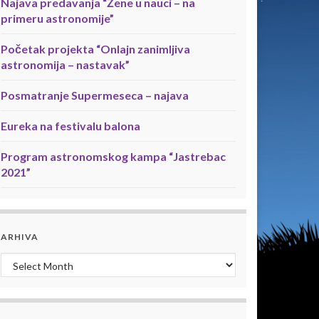
Najava predavanja “Žene u nauci – na
primeru astronomije”
Početak projekta “Onlajn zanimljiva
astronomija – nastavak”
Posmatranje Supermeseca – najava
Eureka na festivalu balona
Program astronomskog kampa “Jastrebac
2021”
ARHIVA
Arhiva